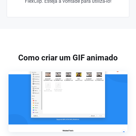
FlexClip. Esteja à vontade para utilizá-lo!
Como criar um GIF animado