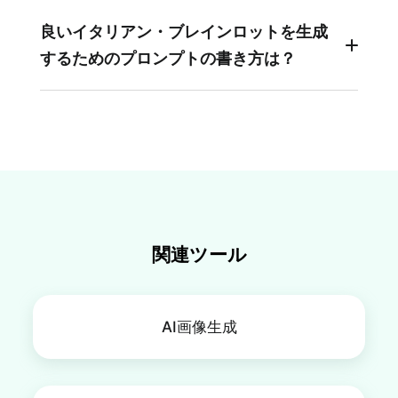
に拡散されました。
人気のキャラには、「バレリーナ・カプチー
ナ」、「トゥントゥントゥン・サフール」、「ト
良いイタリアン・ブレインロットを生成
ララレロ・トラララ」、「ボンバルディーノ・ク
するためのプロンプトの書き方は？
ロコディーロ」、「リリリ・ラリラ」などがいま
す。これらのキャラクターは、意味不明でシュー
目を引くイタリアンブレインロット画像を生成し
ルな動画やミームに登場し、TikTokやYouTube
たい場合は、プロンプトを奇妙で、鮮やかで、や
Shortsなどで大流行中です。
やランダムにしてください。入力内容が奇異であ
ればあるほど、ユーモラスなイタリアンブレイン
ロットのイラストが生成されます。
関連ツール
AI画像生成