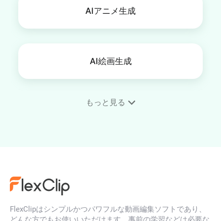
AIアニメ生成
AI絵画生成
もっと見る
スマホ壁紙作成
AI顔生成
FlexClipはシンプルかつパワフルな動画編集ソフトであり、
AIイラスト生成
どんな方でもお使いいただけます。事前の学習などは必要な