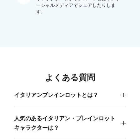
ーシャルメディアでシェアしたりしま
す。
よくある質問
イタリアンブレインロットとは？
イタリアン・ブレインロットとは、動物やモノを
ランダムに組み合わせて、めちゃくちゃな「イタ
人気のあるイタリアン・ブレインロット
リア風ステレオタイプ」を表現したミームトレン
キャラクターは？
ドです。2025年初頭にTikTokで火が付き、瞬く間