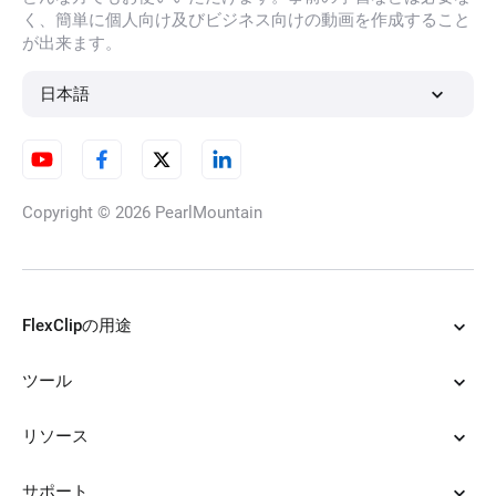
く、簡単に個人向け及びビジネス向けの動画を作成すること
が出来ます。
AIポートレート生成
日本語
AIキャラクター生成
Copyright © 2026
PearlMountain
AIカートゥーン生成
FlexClipの用途
ツール
AIタトゥー生成
リソース
サポート