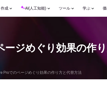
作成
AI(人工知能)
ツール
学ぶ
価
roでのページめぐり効果の
iere Proでのページめぐり効果の作り方と代替方法