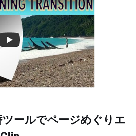
Play: Keynote (Google I/O '18)
ン代替ツールでページめぐりエ