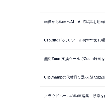
画像から動画へAI：AIで写真を動
CapCutの代わりツールおすすめ1
無料Zoom変換ツールでZoom録画
ClipChampの代替品５選‐素敵な
クラウドベースの動画編集：効率を