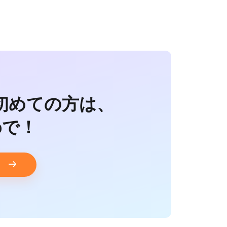
初めての方は、
ipで！
う