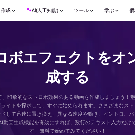
作成
AI(人工知能)
ツール
学ぶ
価
ロボエフェクトをオ
成する
を使って、印象的なストロボ効果のある動画を作成しましょう
ボライトを探求して、すぐに始められます。さまざまなス
ードして迅速に置き換え、異なる速度や動き、イントロ、バ
AI動画生成機能を有効にすれば、数行のテキスト入力だけ
す。無料で始めてみてください！