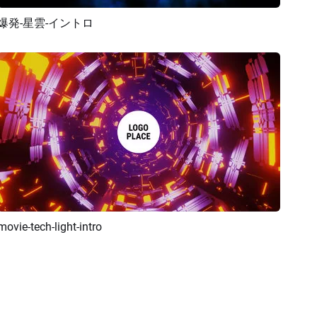
爆発-星雲-イントロ
プレビュー
カスタマイズ
movie-tech-light-intro
プレビュー
カスタマイズ