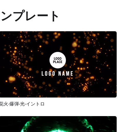
テンプレート
花火-爆弾-光-イントロ
プレビュー
カスタマイズ