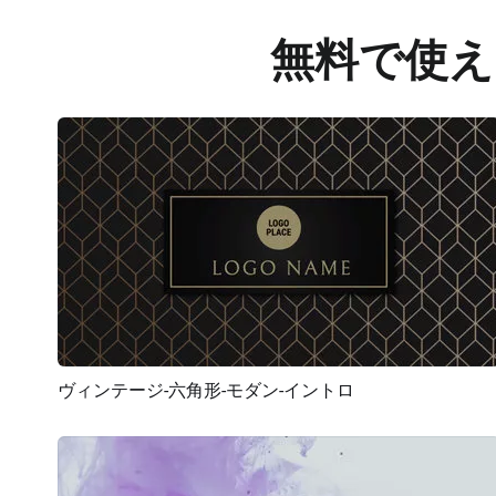
無料で使え
ヴィンテージ-六角形-モダン-イントロ
プレビュー
カスタマイズ