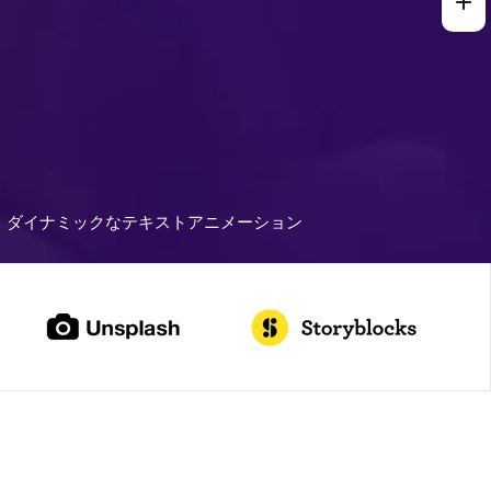
ダイナミックなテキストアニメーション