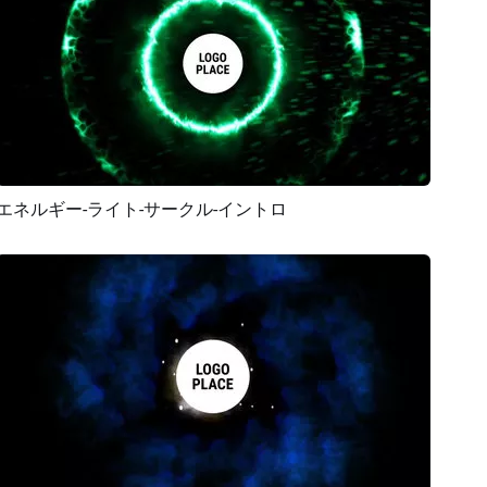
エネルギー-ライト-サークル-イントロ
プレビュー
カスタマイズ