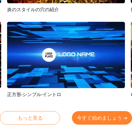
炎のスタイルの穴の紹介
プレビュー
AI再生成
正方形-シンプル-イントロ
プレビュー
カスタマイズ
もっと見る
今すぐ始めましょう