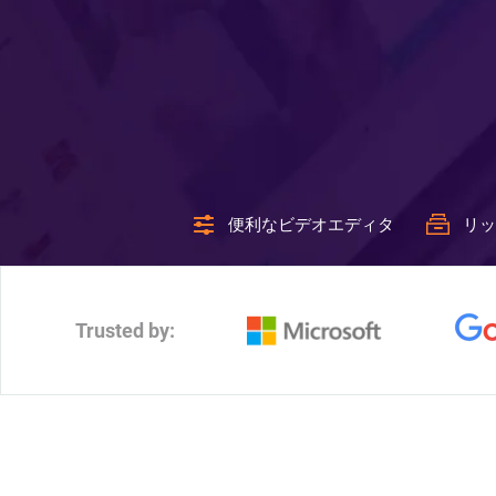
便利なビデオエディタ
リッ
Trusted by: