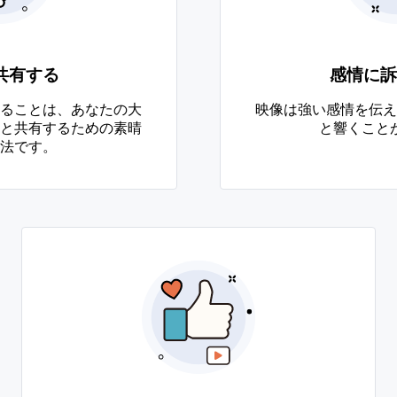
共有する
感情に訴
ることは、あなたの大
映像は強い感情を伝え
と共有するための素晴
と響くこと
法です。