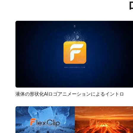
液体の形状化AIロゴアニメーションによるイントロ
プレビュー
AI再生成