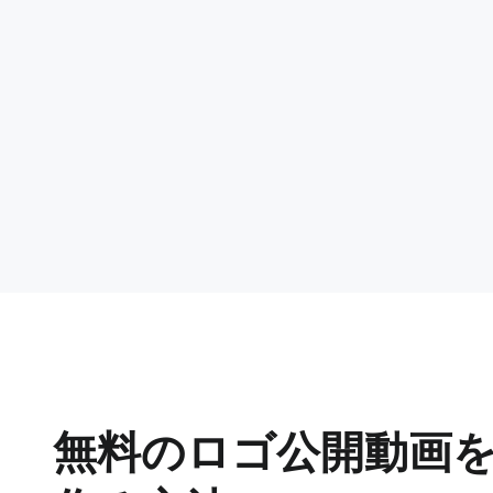
無料のロゴ公開動画