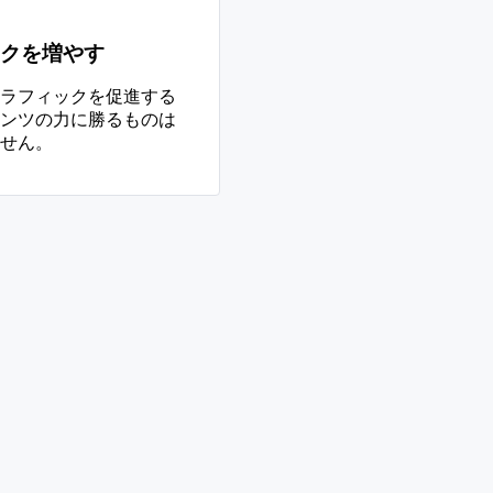
クを増やす
ラフィックを促進する
ンツの力に勝るものは
せん。