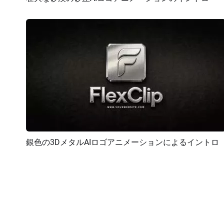
プレビュー
AI再生成
銀色の3DメタルAIロゴアニメーションによるイントロ
プレビュー
AI再生成