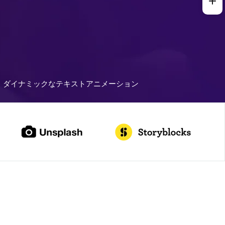
ダイナミックなテキストアニメーション