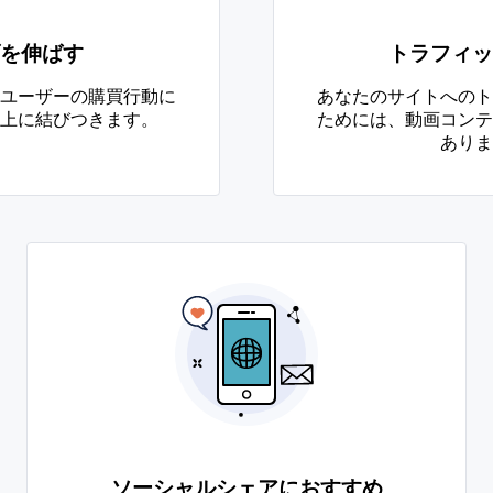
を伸ばす
トラフィッ
ユーザーの購買行動に
あなたのサイトへのト
上に結びつきます。
ためには、動画コンテ
ありま
ソーシャルシェアにおすすめ