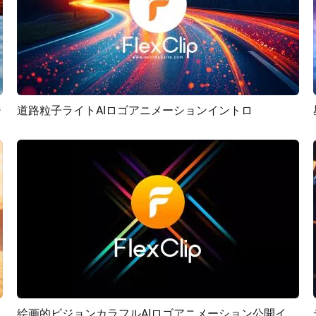
ジ
道路粒子ライトAIロゴアニメーションイントロ
プレビュー
AI再生成
絵画的ビジョンカラフルAIロゴアニメーション公開イントロ