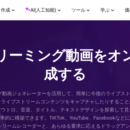
作成
AI(人工知能)
ツール
学ぶ
価
リーミング動画をオ
成する
ーミング動画ジェネレーターを活用して、簡単に今後のライブ
なライブストリームコンテンツをキャプチャしたりすること
アウトロ、音楽、タイトル、テキストデザインを探索して見
に構築できます。TiKTok、YouTube、Facebook
イブストリームレコーダーと、あらゆる要求に応えるドラッグ