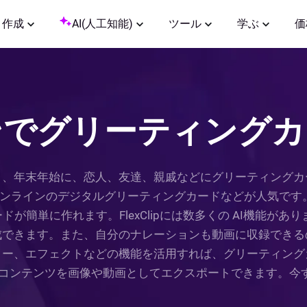
作成
AI(人工知能)
ツール
学ぶ
価
ンでグリーティングカ
日、年末年始に、恋人、友達、親戚などにグリーティングカ
ラインのデジタルグリーティングカードなどが人気です。Fl
が簡単に作れます。FlexClipには数多くの AI機能があ
成できます。また、自分のナレーションも動画に収録できる
ター、エフェクトなどの機能を活用すれば、グリーティング
たコンテンツを画像や動画としてエクスポートできます。今