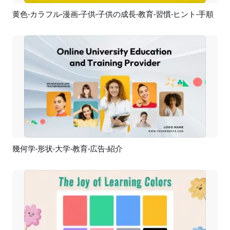
黄色-カラフル-漫画-子供-子供の成長-教育-習慣-ヒント-手順
プレビュー
AI再生成
幾何学-形状-大学-教育-広告-紹介
プレビュー
AI再生成