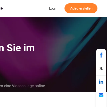
se
Login
Video erstellen
n Sie im
n eine Videocollage online