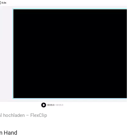
l hochladen – FlexClip
on Hand