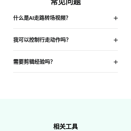
常见问题
什么是AI走路转场视频？
这是一种将静态图片转化为真实行走动画的视频形
式。借助 AI 动态生成技术，画面中的人物能够自然
我可以控制行走动作吗？
行走，同时保持身体姿态、服装细节和面部特征的
可以。FlexClip 的 AI 行走转场工具支持通过提示词
一致性，实现从静态照片到动态视频的平滑过渡。
自定义动作，您可以调整行走速度、风格或方向，
需要剪辑经验吗？
以获得更个性化的效果。
不需要。该工具完全自动化——您只需上传照片并
输入提示词，其余交给 AI 即可完成。
相关工具