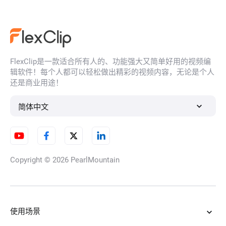
AI视频广告制作
FlexClip是一款适合所有人的、功能强大又简单好用的视频编
角色一致性视频生成器
辑软件！每个人都可以轻松做出精彩的视频内容，无论是个人
还是商业用途！
简体中文
AI飞行视频生成器
Copyright © 2026
PearlMountain
AI 昼夜变换转场
使用场景
AI 季节变换视频