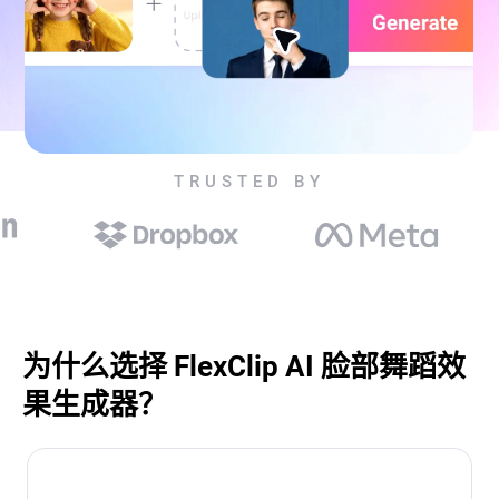
TRUSTED BY
为什么选择 FlexClip AI 脸部舞蹈效
果生成器？