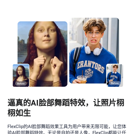
逼真的AI脸部舞蹈特效，让照片栩
栩如生
FlexClip的AI脸部舞蹈效果工具为用户带来无限可能，让您体
验AI脸部舞蹈特效。无论是自拍还是人像，FlexClip都能让任