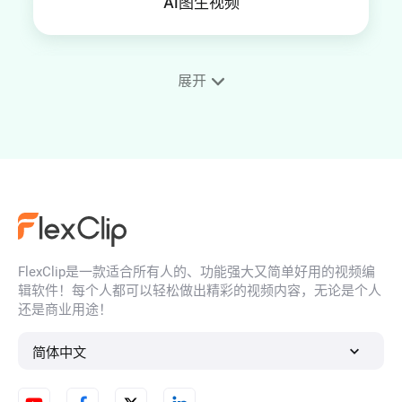
AI图生视频
展开
AI微笑视频生成
AI视频广告制作
FlexClip是一款适合所有人的、功能强大又简单好用的视频编
角色一致性视频生成器
辑软件！每个人都可以轻松做出精彩的视频内容，无论是个人
还是商业用途！
简体中文
AI飞行视频生成器