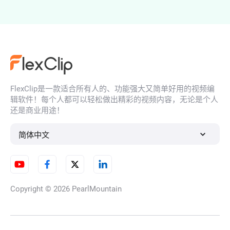
AI视频广告制作
FlexClip是一款适合所有人的、功能强大又简单好用的视频编
角色一致性视频生成器
辑软件！每个人都可以轻松做出精彩的视频内容，无论是个人
还是商业用途！
简体中文
AI飞行视频生成器
Copyright © 2026
PearlMountain
AI 昼夜变换转场