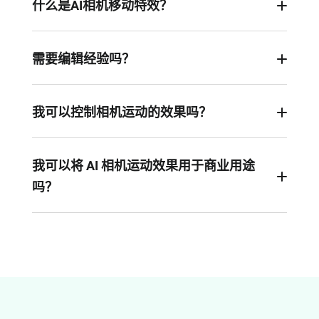
什么是AI相机移动特效？
这是一款由 AI 驱动的工具，通过模拟真实相机运动
来增强画面深度和真实感，将静态图像转化为具有
需要编辑经验吗？
自然、生动动态效果的吸引人视频片段。
完全不需要。我们的AI相机移动特效生成器是全自
动的。只需上传您的照片，选择一个预设或输入简
我可以控制相机运动的效果吗？
单的提示词，其余部分都由 AI 自动完成。
可以。虽然 FlexClip 提供了开箱即用的预设以便快
速应用，但您也可以在其 AI 视频生成器中通过文本
我可以将 AI 相机运动效果用于商业用途
提示自定义相机运动效果——例如推拉变焦（dolly
吗？
zoom out）、无人机视角等。您可以即时预览效
果，并下载精美的动态视频片段进行分享。
可以。只要您订阅了 FlexClip，即可根据平台的授
权条款，将生成的视频片段用于商业和个人用途。