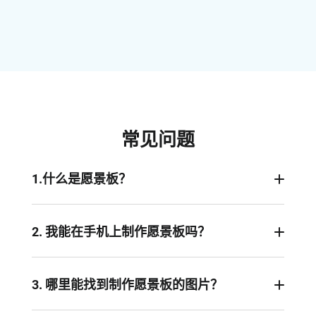
常见问题
1.什么是愿景板？
愿景板通常是代表您目标和梦想的图片和文字贴
画。它是一种激励您采取行动的最佳方式。
2. 我能在手机上制作愿景板吗？
当然可以！只需找到一个愿景板创建应用程序，比
如Canva，使用它来明确你的愿望，并添加图片文
3. 哪里能找到制作愿景板的图片？
字将其转化为可实现的目标和愿景。