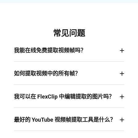
常见问题
我能在线免费提取视频帧吗？
是的。FlexClip 的视频帧提取工具支持在线提取高
质量视频帧，无需下载任何软件，也不会添加水
如何提取视频中的所有帧？
印。
推荐使用 VLC。它可以从视频文件中提取每一帧，
并保存到指定文件夹中。
我可以在 FlexClip 中编辑提取的图片吗？
当然可以！你可以手动添加滤镜、文字和特效，或
使用 FlexClip 的 AI 照片编辑器，一键增强创意效
最好的 YouTube 视频帧提取工具是什么？
果。
FlexClip 是从 YouTube 视频中提取画面的理想选