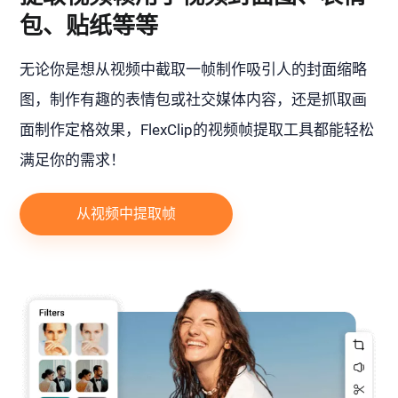
包、贴纸等等
无论你是想从视频中截取一帧制作吸引人的封面缩略
图，制作有趣的表情包或社交媒体内容，还是抓取画
面制作定格效果，FlexClip的视频帧提取工具都能轻松
满足你的需求！
从视频中提取帧