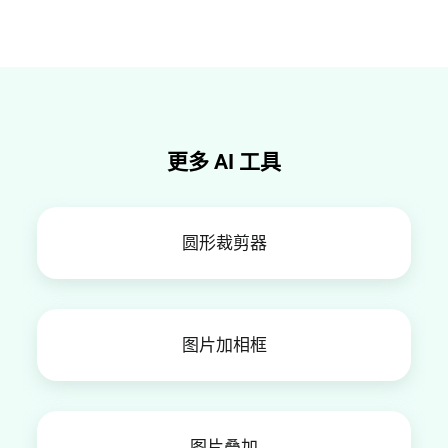
择。它免费、易用，可提取高质量图片，无水印，
也无需下载任何软件。
更多 AI 工具
圆形裁剪器
图片加相框
图片叠加