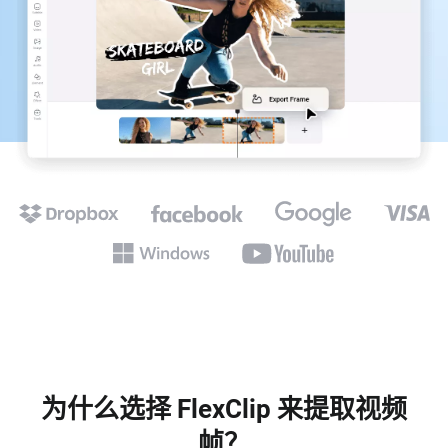
为什么选择 FlexClip 来提取视频
帧？