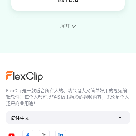
展开
提亮你的图片和照片
视频转图片
FlexClip是一款适合所有人的、功能强大又简单好用的视频编
模型生成器
辑软件！每个人都可以轻松做出精彩的视频内容，无论是个人
还是商业用途！
简体中文
手机模型生成器