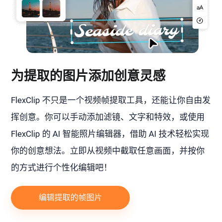
为提取的图片添加创意灵感
FlexClip 不只是一个视频帧提取工具，还能让你自由发
挥创意。你可以手动添加滤镜、文字和特效，或使用
FlexClip 的 AI 智能照片编辑器，借助 AI 技术轻松实现
你的创意想法。立即从视频中截取任意画面，并按你
的方式进行个性化编辑吧！
编辑提取的帧图片