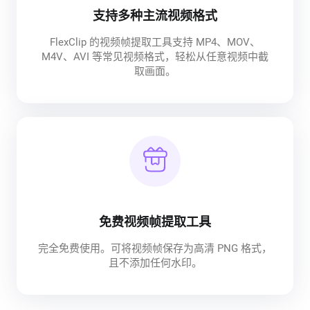
支持多种主流视频格式
FlexClip 的视频帧提取工具支持 MP4、MOV、
M4V、AVI 等常见视频格式，轻松从任意视频中截
取画面。
免费视频帧提取工具
完全免费使用。可将视频帧保存为高清 PNG 格式，
且不添加任何水印。