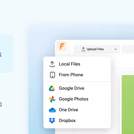
云
。
加