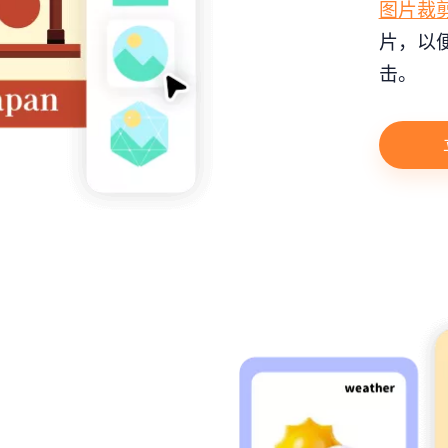
图片裁
片，以
击。