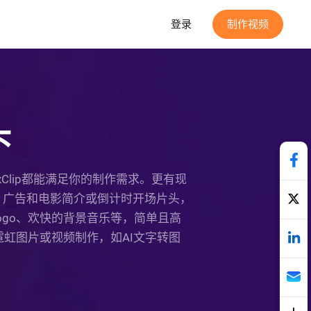
登录
制作视频
头
xClip都能满足你的制作需求。更有现
道、广告和电影简介或倒计时开场片头，
go、欢快的背景音乐等，简单且高
虹图片或视频制作，如AI文字转图