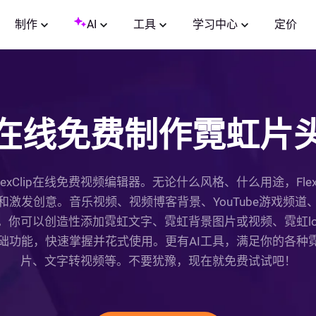
制作
AI
工具
学习中心
定价
在线免费制作霓虹片
xClip在线免费视频编辑器。无论什么风格、什么用途，Fle
激发创意。音乐视频、视频博客背景、YouTube游戏频
。你可以创造性添加霓虹文字、霓虹背景图片或视频、霓虹lo
础功能，快速掌握并花式使用。更有AI工具，满足你的各种霓
片、文字转视频等。不要犹豫，现在就免费试试吧！