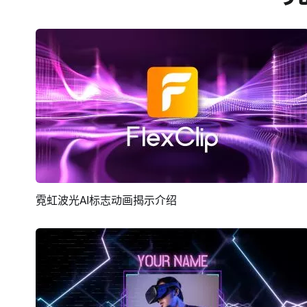
霓虹波光AI标志动画揭示介绍
预览
AI剪同款