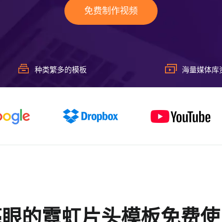
免费制作视频
种类繁多的模板
海量媒体库
亮眼的霓虹片头模板免费使