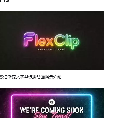
霓虹渐变文字AI标志动画揭示介绍
预览
AI剪同款