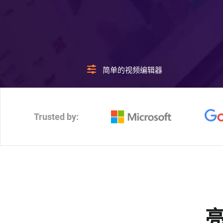
简单的视频编辑器
Trusted by: