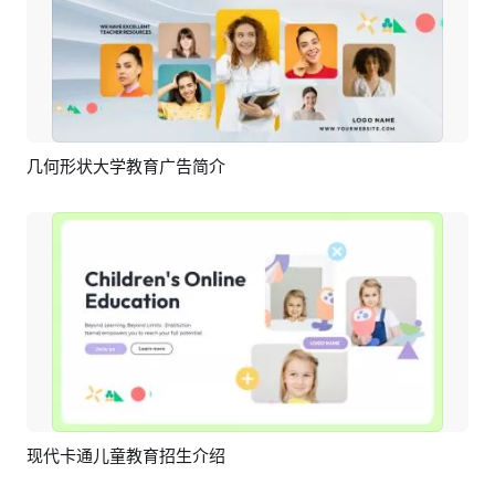
几何形状大学教育广告简介
预览
AI剪同款
现代卡通儿童教育招生介绍
预览
AI剪同款