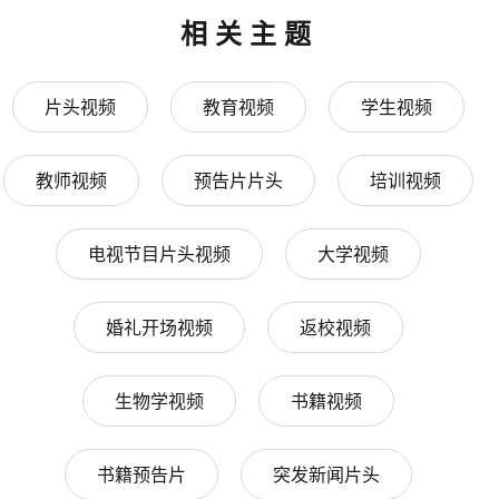
相关主题
片头视频
教育视频
学生视频
教师视频
预告片片头
培训视频
电视节目片头视频
大学视频
婚礼开场视频
返校视频
生物学视频
书籍视频
书籍预告片
突发新闻片头