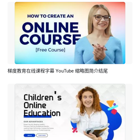
梯度教育在线课程字幕 YouTube 缩略图简介结尾
预览
AI剪同款