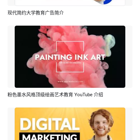
现代简约大学教育广告简介
预览
AI剪同款
粉色墨水风格顶级绘画艺术教育 YouTube 介绍
预览
编辑