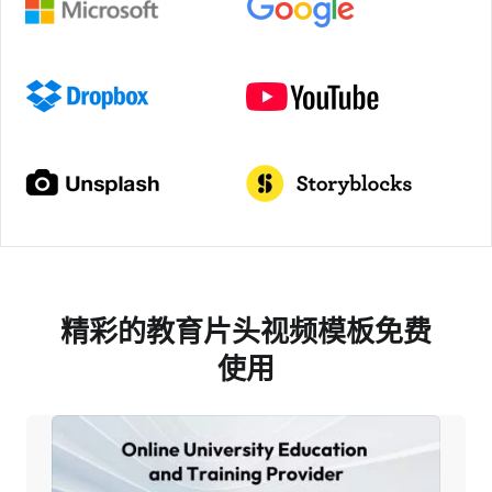
精彩的教育片头视频模板免费
使用