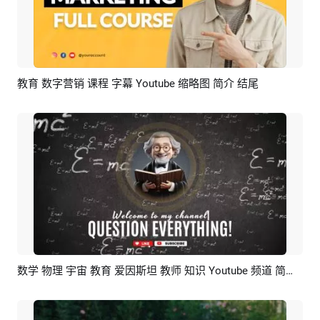
教育 数字营销 课程 字幕 Youtube 缩略图 简介 结尾
预览
AI剪同款
数学 物理 宇宙 教育 爱因斯坦 教师 知识 Youtube 频道 简介 结尾
预览
AI剪同款