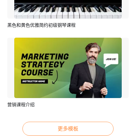
黑色和黄色优雅简约初级钢琴课程
预览
AI剪同款
营销课程介绍
预览
AI剪同款
更多模板