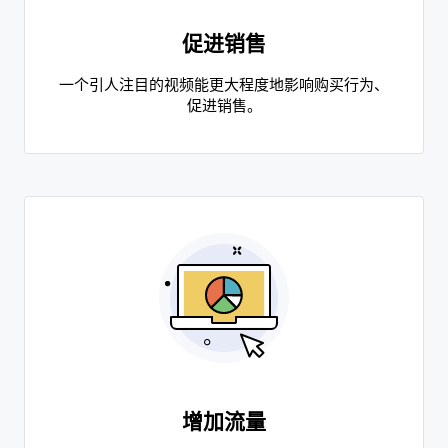
促进销售
一个引人注目的视频能更大程度地影响购买行为、
促进销售。
增加流量