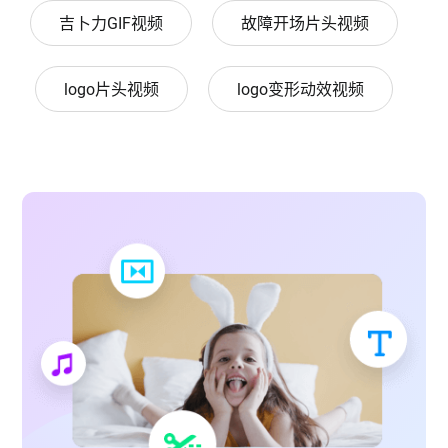
吉卜力GIF视频
故障开场片头视频
logo片头视频
logo变形动效视频