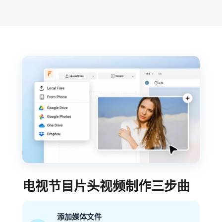
电视节目片头视频制作三步曲
添加媒体文件