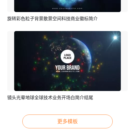
旋转彩色粒子背景散景空间科技商业徽标简介
预览
编辑
镜头光晕地球全球技术业务开场白简介结尾
预览
编辑
更多模板