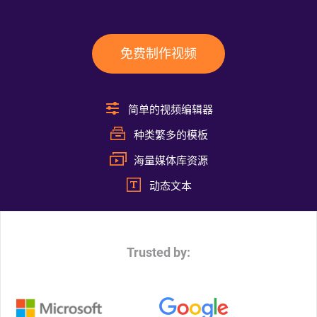
免费制作视频
简单的视频编辑器
种类繁多的模板
海量媒体库资源
动态文本
Trusted by: