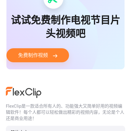
试试免费制作电视节目片
头视频吧
免费制作视频
FlexClip是一款适合所有人的、功能强大又简单好用的视频编
辑软件！每个人都可以轻松做出精彩的视频内容，无论是个人
还是商业用途！