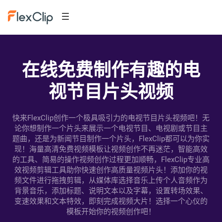
在线免费制作有趣的电
视节目片头视频
快来FlexClip创作一个极具吸引力的电视节目片头视频吧！无
论你想制作一个片头来展示一个电视节目、电视剧或节目主
题曲，还是为新闻节目制作一个片头，FlexClip都可以为你实
现！海量高清免费视频模板让视频创作不再迷茫，智能高效
的工具、简易的操作视频创作过程更加顺畅，FlexClip专业高
效视频剪辑工具助你快速创作高质量视频片头！添加你的视
频文件进行拖拽剪辑，从媒体库选择音乐上传个人音频作为
背景音乐，添加标题、说明文本以及字幕，设置转场效果、
变速效果和文本特效，即刻完成视频大片！选择一个心仪的
模板开始你的视频创作吧！