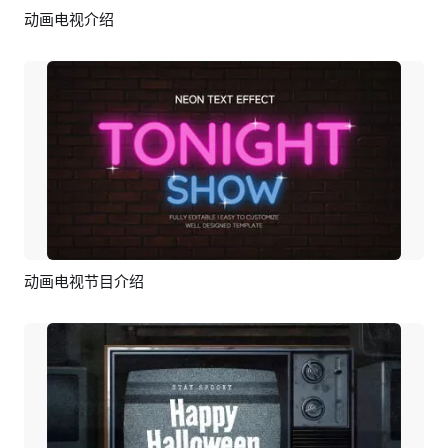
动画电视介绍
预览
编辑
动画电视节目介绍
预览
编辑