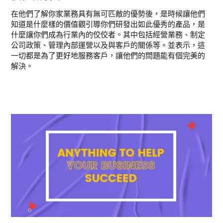
在他們了解你家業務具有無可匹敵的優勢後，是時候讓他們
知道是什麼樣的價值觀引導你們研發出如此優秀的產品，是
什麼讓你們成為行業內的佼佼者。其中包括經營業務、制定
公司政策、管理內部運營以及與客戶的關係等。並表示，這
一切都是為了更好地服務客戶，讓他們的問題能有個完美的
解決。