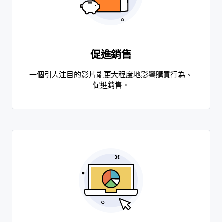
促進銷售
一個引人注目的影片能更大程度地影響購買行為、
促進銷售。