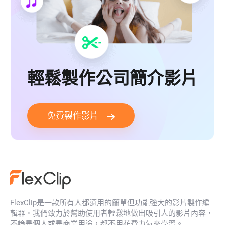
輕鬆製作公司簡介影片
免費製作影片
FlexClip是一款所有人都適用的簡單但功能強大的影片製作編
輯器。我們致力於幫助使用者輕鬆地做出吸引人的影片內容，
不論是個人或是商業用途，都不用花費力氣來學習。