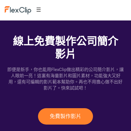
線上免費製作公司簡介
影片
即便是新手，你也能用FlexClip做出精彩的公司簡介影片，讓
人眼前一亮！這裏有海量影片和圖片素材，功能強大又好
用，還有可編輯的影片範本幫助你。再也不用擔心做不出好
影片了。快來試試吧！
免費製作影片