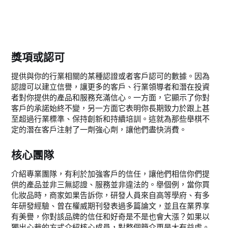
獎項或認可
提供與你的行業相關的某種認證或者客戶認可的數據。因為
認證可以建立信譽，讓更多的客戶、行業領導者和潛在投資
者對你提供的產品和服務充滿信心。一方面，它顯示了你對
客戶的承諾始終不變，另一方面它表明你長期致力於跟上甚
至超過行業標準、保持創新和持續培訓。這就為那些舉棋不
定的潛在客戶注射了一劑強心劑，讓他們盡快消費。
核心團隊
介紹專業團隊，有利於加強客戶的信任，讓他們相信你們提
供的產品並非三無認證、服務並非違法的。舉個例，當你買
化妝品時，商家如果告訴你，研發人員來自高等學府、有多
年研發經驗、曾在權威期刊發表過多篇論文，並且在業界享
有美譽，你對該品牌的信任和好奇是不是也會大漲？如果以
獨出心裁的方式介紹核心成員，對整個簡介更是大有益處。