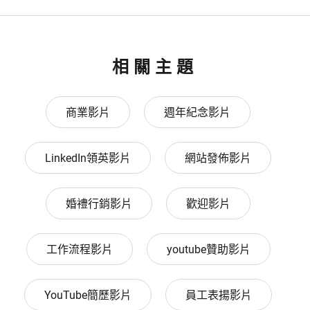
相關主題
商業影片
週年紀念影片
LinkedIn領英影片
網站發佈影片
婚禮行銷影片
歡迎影片
工作流程影片
youtube贊助影片
YouTube簡歷影片
員工表揚影片