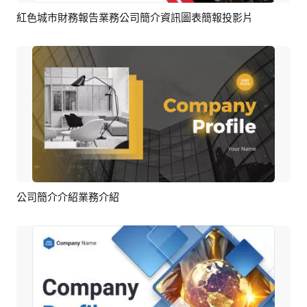
紅色城市財務報告業務公司簡介資訊圖表簡報投影片
預覽
AI剪同款
公司簡介介紹業務介紹
預覽
AI剪同款