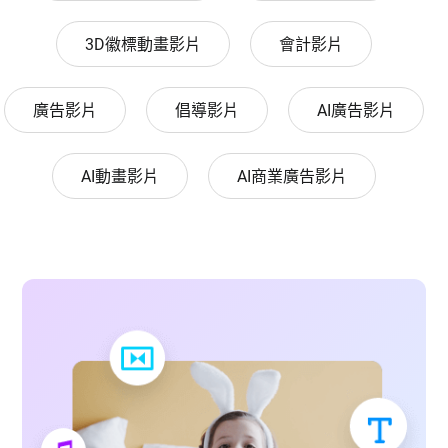
3D徽標動畫影片
會計影片
廣告影片
倡導影片
AI廣告影片
AI動畫影片
AI商業廣告影片