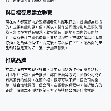
的，還是爛大街的毫無新意的。
與目標受眾建立聯繫
現在的人都更傾向於透過觀看影片獲取訊息，普遍認為這樣
的方式更有趣和更方便。所以，製作公司簡介影片是順勢而
為。當潛在客戶有需求，就會帶有目的地查尋你的公司簡
介，這就是建立初始聯繫。看的過程中，被你的產品和服務
打動，逐漸建立信任。看完後，帶著信任下單，認為你的產
品和服務是真的好，進一步加深聯繫。
推廣品牌
推廣品牌的方式有很多種，其中就包括製作公司簡介影片。
對比網紅行銷、廣告推廣、郵件推廣等方式，製作公司簡介
有其獨有的優勢。在簡介裡，觀眾可以了解一個公司的全
貌，綜合性地評價一個公司。在觀看的過程中，拉近雙方的
距離，讓觀眾不用透過第三方了解這個公司是什麼樣的。