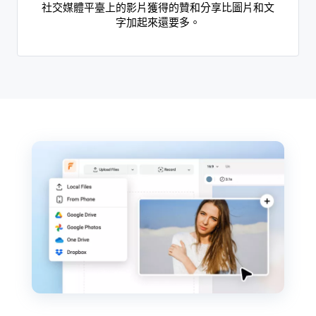
社交媒體平臺上的影片獲得的贊和分享比圖片和文
字加起來還要多。