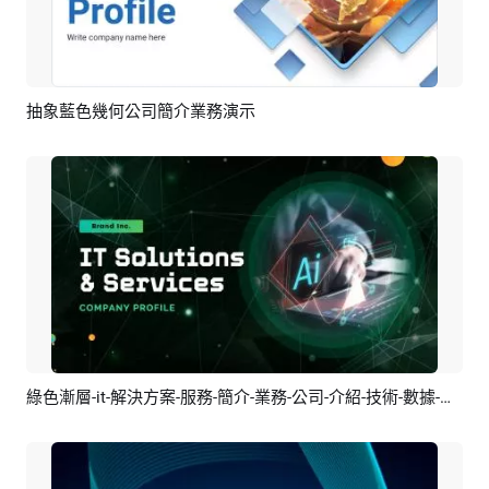
抽象藍色幾何公司簡介業務演示
預覽
AI剪同款
綠色漸層-it-解決方案-服務-簡介-業務-公司-介紹-技術-數據-幻燈片
預覽
AI剪同款