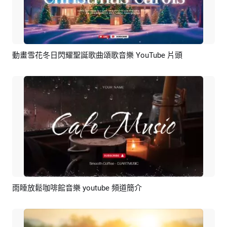
動畫雪花冬日閃耀聖誕歌曲頌歌音樂 YouTube 片頭
預覽
AI剪同款
雨睡放鬆咖啡館音樂 youtube 頻道簡介
預覽
編輯