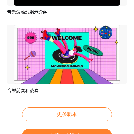
音樂波標誌揭示介紹
預覽
AI剪同款
音樂前奏和後奏
預覽
編輯
更多範本