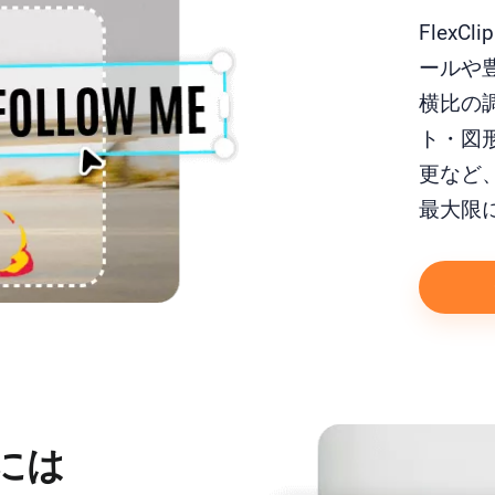
Flex
ールや
横比の
ト・図
更など、
最大限
には