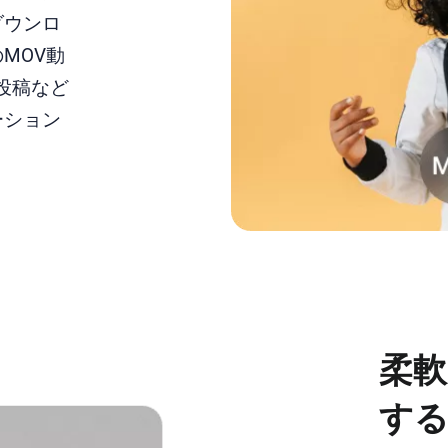
ダウンロ
MOV動
投稿など
ーション
柔軟
す