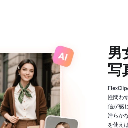
男
写
Flex
性問わ
信が感
滑らかな
を使えば、