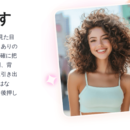
す
だ見た目
、ありの
正確に把
明、背
に引き出
ではな
を後押し