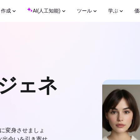
作成
AI(人工知能)
ツール
学ぶ
価
真ジェネ
写真に変身させましょ
な出会いを引き寄せ