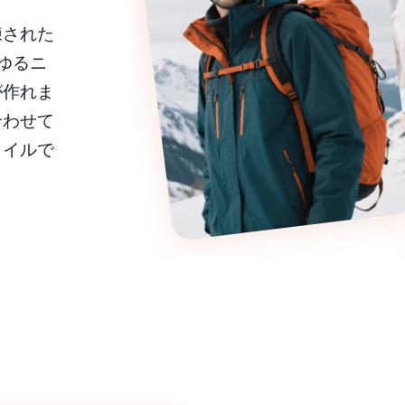
練された
らゆるニ
が作れま
合わせて
タイルで