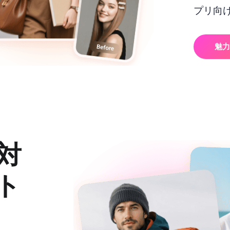
プリ向
魅力
対
ト