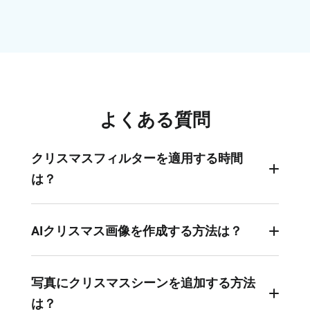
よくある質問
クリスマスフィルターを適用する時間
は？
AIは完全に手を解放してくれます。写真をアップ
ロードし、スタイルを選択するだけで、AIが数秒
AIクリスマス画像を作成する方法は？
で画像を素敵にしてくれます。もう各クリスマス
単に、FlexClipのようなAIクリスマスフィルター機
要素を手動で追加する必要はなく、AIが一度にす
能を持つ写真編集ツールを選びます。元の写真を
写真にクリスマスシーンを追加する方法
べてを処理してくれます。
アップロードしてクリスマスフィルターを適用す
は？