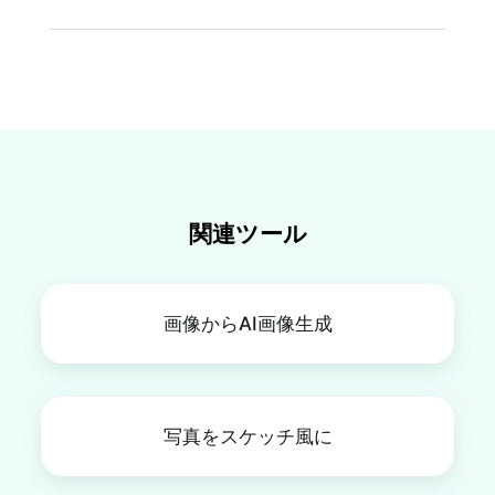
ることも、テキストプロンプトを入力してAIクリ
スマステーマのポートレートや風景、商品写真を
クリスマスフィルターを直接適用してクリスマス
任意のスタイルで生成することもできます。とて
の背景を作るだけでなく、背景削除やクロマキー
も簡単で使いやすいです。
のツールを使用して、透明な画像にクリスマスシ
ーンを追加することもできます。これにより、写
真に新しい雰囲気を作ることができます。
関連ツール
画像からAI画像生成
写真をスケッチ風に