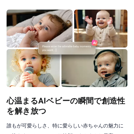
心温まるAIベビーの瞬間で創造性
を解き放つ
誰もが可愛らしさ、特に愛らしい赤ちゃんの魅力に