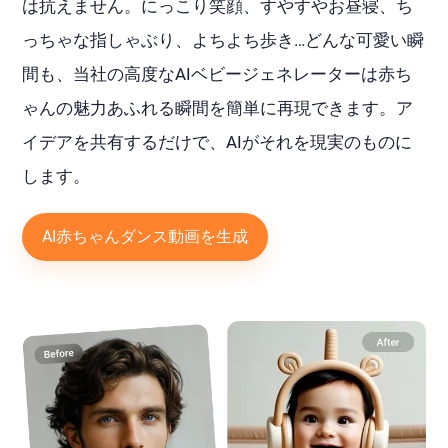
は抗えません。にっこり笑顔、すやすやお昼寝、ち
っちゃな指しゃぶり、よちよち歩き…どんな可愛い瞬
間も、当社の高度なAIベビージェネレーターは赤ち
ゃんの魅力あふれる瞬間を簡単に再現できます。ア
イデアを共有するだけで、AIがそれを現実のものに
します。
AI赤ちゃんダンス動画を生成