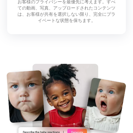
お客様のプライバシーを最優先に考えます。すべ
ての動画、写真、アップロードされたコンテンツ
は、お客様が共有を選択しない限り、完全にプラ
イベートな状態を保ちます。