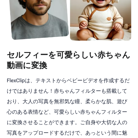
セルフィーを可愛らしい赤ちゃん
動画に変換
FlexClipは、テキストからベビービデオを作成するだ
けではありません！赤ちゃんフィルターも搭載して
おり、大人の写真を無邪気な瞳、柔らかな肌、遊び
心のある表情など、可愛らしい赤ちゃんフィルター
に変換させることができます。ご自身や大切な人の
写真をアップロードするだけで、あっという間に魅