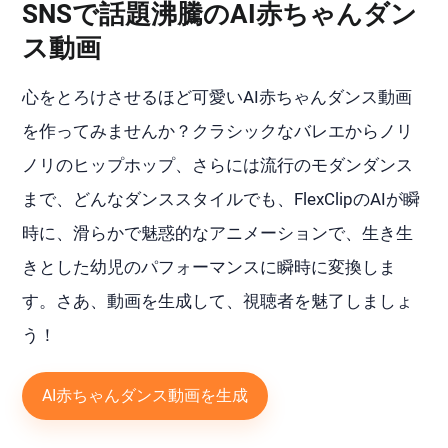
SNSで話題沸騰のAI赤ちゃんダン
ス動画
心をとろけさせるほど可愛いAI赤ちゃんダンス動画
を作ってみませんか？クラシックなバレエからノリ
ノリのヒップホップ、さらには流行のモダンダンス
まで、どんなダンススタイルでも、FlexClipのAIが瞬
時に、滑らかで魅惑的なアニメーションで、生き生
きとした幼児のパフォーマンスに瞬時に変換しま
す。さあ、動画を生成して、視聴者を魅了しましょ
う！
AI赤ちゃんダンス動画を生成