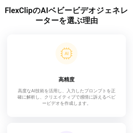
FlexClipのAIベビービデオジェネレ
ーターを選ぶ理由
高精度
高度なAI技術を活用し、入力したプロンプトを正
確に解析し、クリエイティブで感情に訴えるベビ
ービデオを作成します。