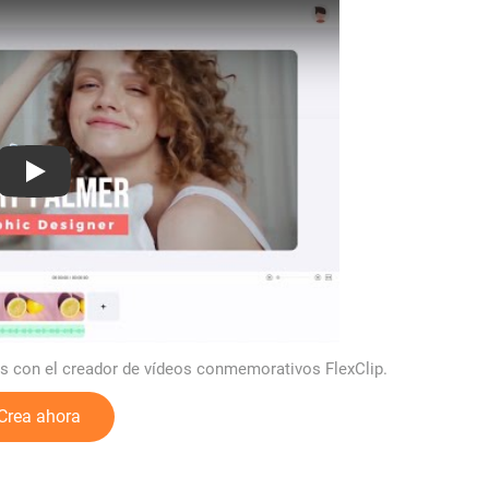
Play: Keynote (Google I/O '18)
con el creador de vídeos conmemorativos FlexClip.
Crea ahora