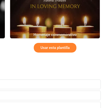
Homenaje conmemorativo
Usar esta plantilla