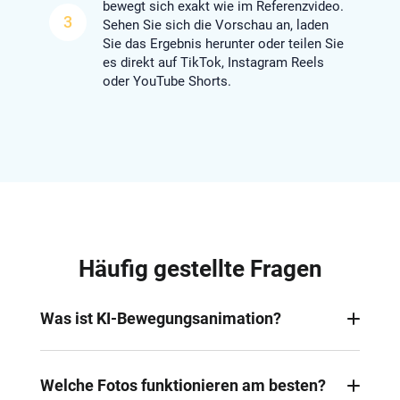
bewegt sich exakt wie im Referenzvideo.
3
Sehen Sie sich die Vorschau an, laden
Sie das Ergebnis herunter oder teilen Sie
es direkt auf TikTok, Instagram Reels
oder YouTube Shorts.
Häufig gestellte Fragen
Was ist KI-Bewegungsanimation?
Es handelt sich um ein KI-gestütztes Tool, das Ihr
Foto animiert, indem Bewegungen aus einem
Welche Fotos funktionieren am besten?