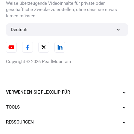
Weise überzeugende Videoinhalte für private oder
geschäftliche Zwecke zu erstellen, ohne dass sie etwas
lernen müssen.
KI-Jahreszeitenwechsel-Video
Deutsch
KI-Flugvideo-Generator
Copyright © 2026
PearlMountain
Generator für konsistente
Charakter-Videos
VERWENDEN SIE FLEXCLIP FÜR
TOOLS
KI-ASMR-Generator
RESSOURCEN