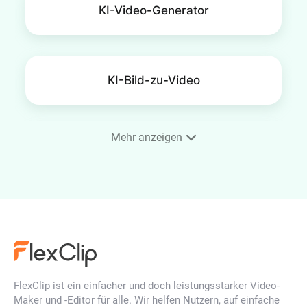
KI-Video-Generator
KI-Bild-zu-Video
Mehr anzeigen
KI Lächel-Video-Generator
KI-Werbeanzeigen-Generator
FlexClip ist ein einfacher und doch leistungsstarker Video-
KI-Tag-zu-Nacht-Übergang
Maker und -Editor für alle. Wir helfen Nutzern, auf einfache