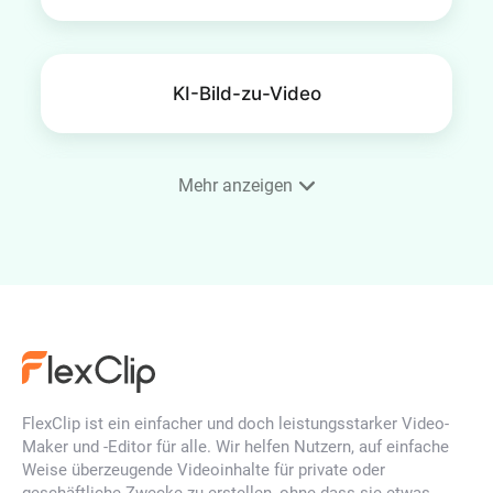
KI-Bild-zu-Video
Mehr anzeigen
KI Lächel-Video-Generator
KI-Werbeanzeigen-Generator
FlexClip ist ein einfacher und doch leistungsstarker Video-
KI-Tag-zu-Nacht-Übergang
Maker und -Editor für alle. Wir helfen Nutzern, auf einfache
Weise überzeugende Videoinhalte für private oder