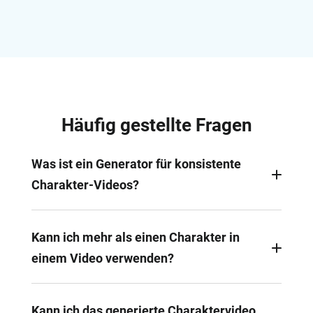
Häufig gestellte Fragen
Was ist ein Generator für konsistente
Charakter-Videos?
Es handelt sich um ein KI-gestütztes Tool, das aus
Referenzbildern und Text-Prompts lebensechte
Kann ich mehr als einen Charakter in
Videos erstellt. Der Fokus liegt auf durchgehender
einem Video verwenden?
Charakterkonsistenz bei gleichzeitig hoher
kreativer Freiheit.
Ja. Laden Sie einfach für jeden Charakter ein
Referenzbild hoch. Die KI analysiert alle Motive
Kann ich das generierte Charaktervideo