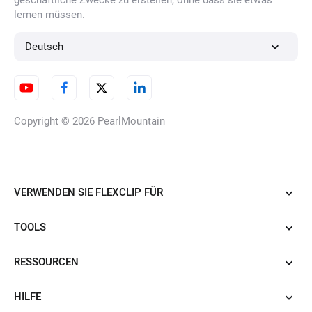
geschäftliche Zwecke zu erstellen, ohne dass sie etwas
lernen müssen.
KI-Jahreszeitenwechsel-Video
Deutsch
KI-Flugvideo-Generator
Copyright © 2026
PearlMountain
KI-ASMR-Generator
VERWENDEN SIE FLEXCLIP FÜR
TOOLS
KI-Aufwachsen-Video
RESSOURCEN
HILFE