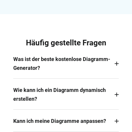
Häufig gestellte Fragen
Was ist der beste kostenlose Diagramm-
Generator?
Es gibt viele Diagramm-Generatoren online.
FlexClip ist eine der besten Wahlmöglichkeiten, da
Wie kann ich ein Diagramm dynamisch
es den Nutzern ermöglicht, dynamische
erstellen?
Diagramme und Grafiken einfach und schnell ohne
Kosten zu erstellen.
Die Diagramme, die wir bereitstellen, sind mit
Standardanimationen ausgestattet. Passen Sie
Kann ich meine Diagramme anpassen?
einfach die Daten und andere Einstellungen an,