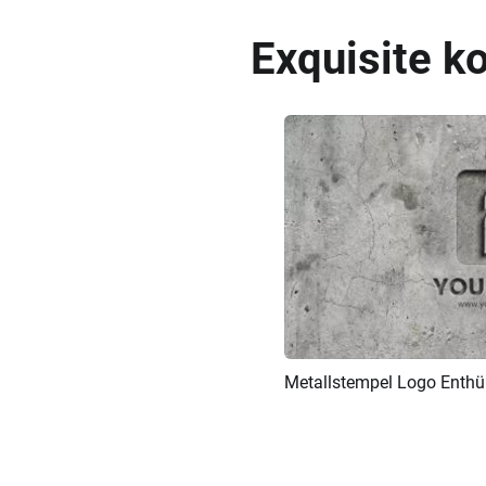
Exquisite k
Metallstempel Logo Enthül
Vorschau