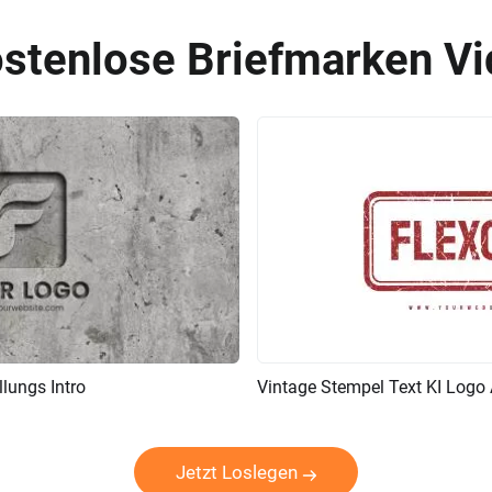
ostenlose Briefmarken V
lungs Intro
Vintage Stempel Text KI Logo 
KI Erstellen
Vorschau
Jetzt Loslegen