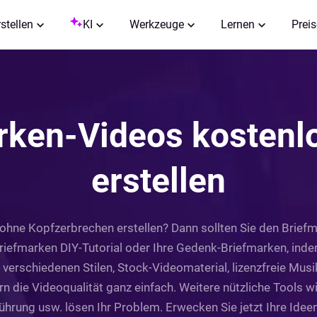
rstellen
KI
Werkzeuge
Lernen
Preis
rken-Videos kostenlo
erstellen
hne Kopfzerbrechen erstellen? Dann sollten Sie den Briefm
 Briefmarken DIY-Tutorial oder Ihre Gedenk-Briefmarken, inde
 verschiedenen Stilen, Stock-Videomaterial, lizenzfreie Mu
n die Videoqualität ganz einfach. Weitere nützliche Tools w
rung usw. lösen Ihr Problem. Erwecken Sie jetzt Ihre Idee