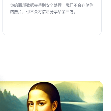
你的面部数据会得到安全处理。我们不会存储你
的照片，也不会将信息分享给第三方。