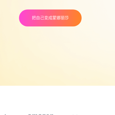
把自己变成蒙娜丽莎