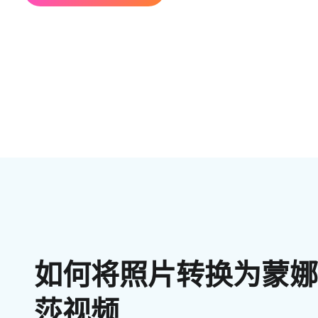
如何将照片转换为蒙
莎视频