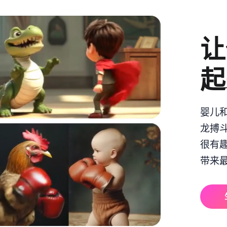
让
起
婴儿
龙搏
很有趣
带来最