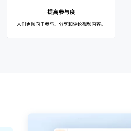
提高参与度
人们更倾向于参与、分享和评论视频内容。