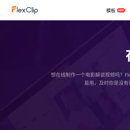
模板
想在线制作一个电影解说视频吗？Fl
易用，及时你是没有