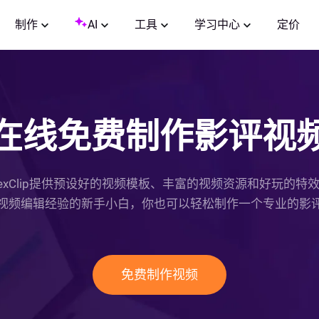
制作
AI
工具
学习中心
定价
在线免费制作影评视
exClip提供预设好的视频模板、丰富的视频资源和好玩的
视频编辑经验的新手小白，你也可以轻松制作一个专业的影
免费制作视频