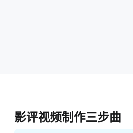
影评视频制作三步曲