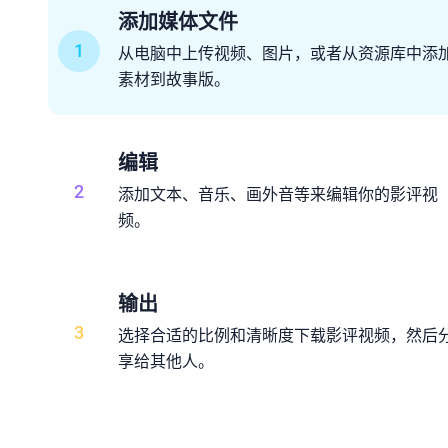
添加媒体文件
1
从电脑中上传视频、图片，或者从资源库中添
素材到故事版。
编辑
2
添加文本、音乐、画外音等来编辑你的影评视
频。
输出
3
选择合适的比例和清晰度下载影评视频，然后
享给其他人。