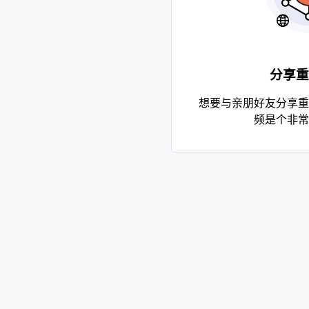
分享重
想要与亲朋好友分享重
频是个非常