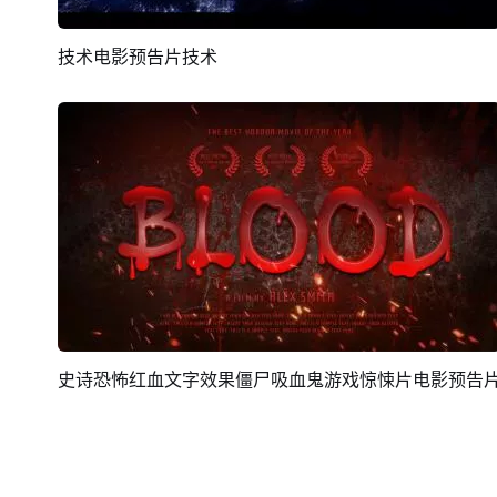
技术电影预告片技术
预览
AI剪同款
史诗恐怖红血文字效果僵尸吸血鬼游戏惊悚片电影预告
预览
AI剪同款