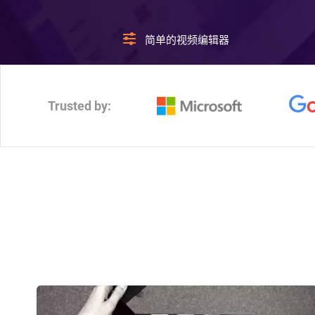
简单的视频编辑器
Trusted by: