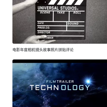
电影年度相机镜头故事照片拼贴评论
预览
AI剪同款