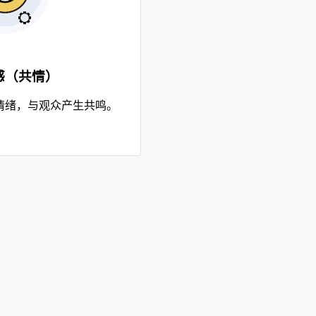
感（共情）
情绪，与观众产生共鸣。