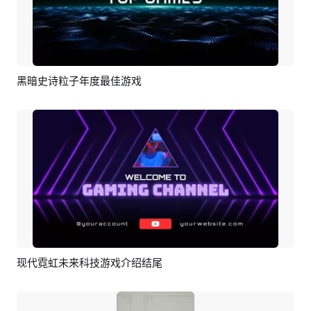
黑暗史诗粒子年度最佳游戏
预览
AI剪同款
现代霓虹未来科技游戏介绍结尾
预览
AI剪同款