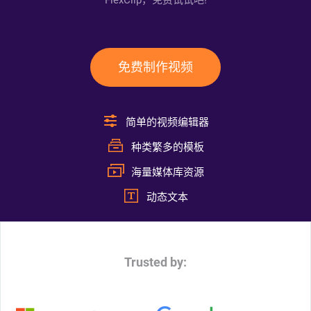
FlexClip，免费试试吧!
免费制作视频
简单的视频编辑器
种类繁多的模板
海量媒体库资源
动态文本
Trusted by: