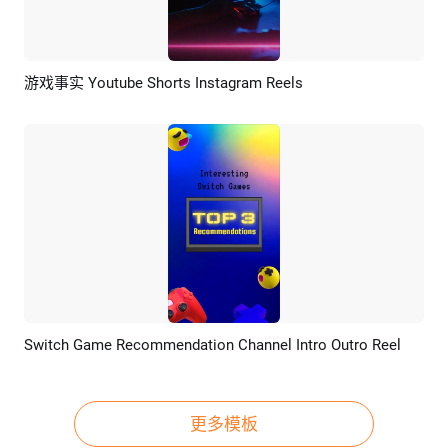
游戏事实 Youtube Shorts Instagram Reels
预览
AI剪同款
Switch Game Recommendation Channel Intro Outro Reel
预览
AI剪同款
更多模板