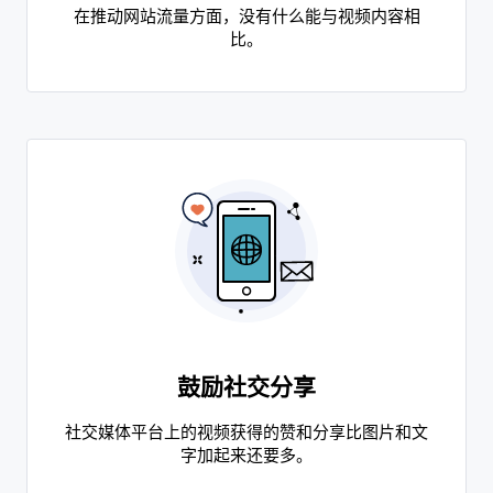
在推动网站流量方面，没有什么能与视频内容相
比。
鼓励社交分享
社交媒体平台上的视频获得的赞和分享比图片和文
字加起来还要多。