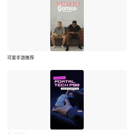
可爱手游推荐
预览
AI剪同款