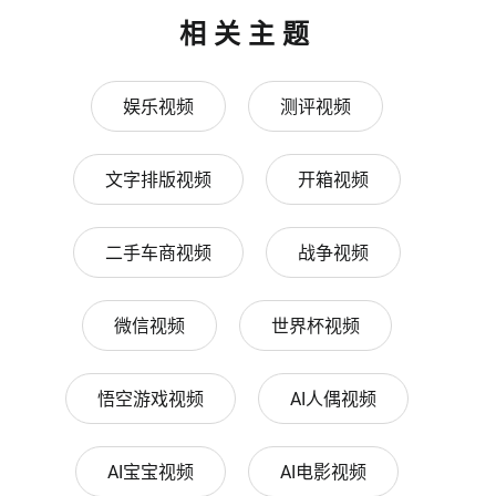
相关主题
娱乐视频
测评视频
文字排版视频
开箱视频
二手车商视频
战争视频
微信视频
世界杯视频
悟空游戏视频
AI人偶视频
AI宝宝视频
AI电影视频