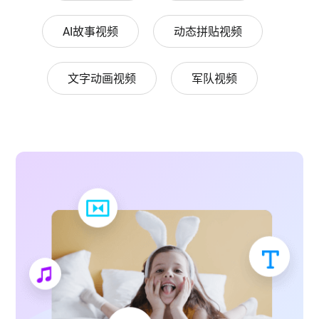
AI故事视频
动态拼贴视频
文字动画视频
军队视频