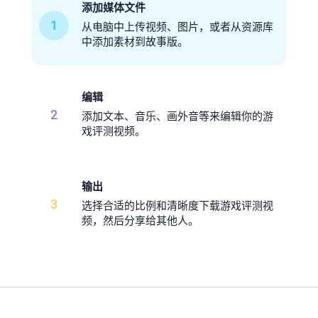
添加媒体文件
1
从电脑中上传视频、图片，或者从资源库
中添加素材到故事版。
编辑
2
添加文本、音乐、画外音等来编辑你的游
戏评测视频。
输出
3
选择合适的比例和清晰度下载游戏评测视
频，然后分享给其他人。