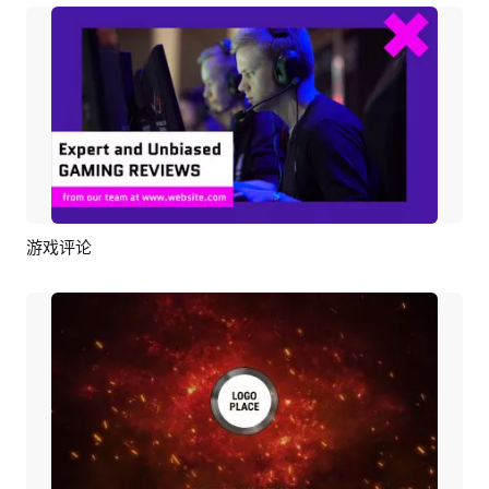
游戏评论
预览
AI剪同款