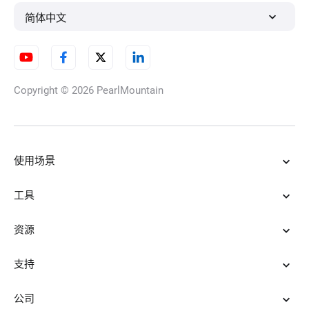
简体中文
Copyright © 2026
PearlMountain
使用场景
工具
资源
支持
公司