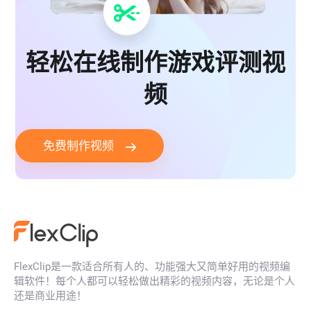
轻松在线制作游戏评测视
频
免费制作视频
FlexClip是一款适合所有人的、功能强大又简单好用的视频编
辑软件！每个人都可以轻松做出精彩的视频内容，无论是个人
还是商业用途！