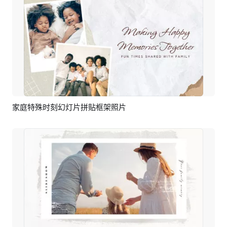
家庭特殊时刻幻灯片拼贴框架照片
预览
AI剪同款