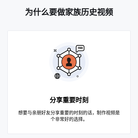
为什么要做家族历史视频
分享重要时刻
想要与亲朋好友分享重要的时刻的话，制作视频是
个非常好的选择。