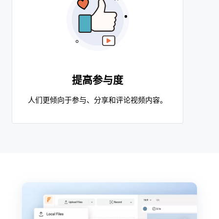
提高参与度
人们更倾向于参与、分享和评论视频内容。