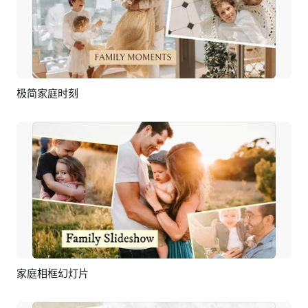
极简家庭时刻
预览
AI剪同款
家庭相框幻灯片
预览
AI剪同款