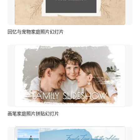
回忆与宠物家庭照片幻灯片
预览
AI剪同款
画笔家庭照片拼贴幻灯片
预览
AI剪同款