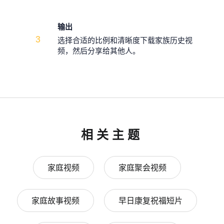
输出
3
选择合适的比例和清晰度下载家族历史视
频，然后分享给其他人。
相关主题
家庭视频
家庭聚会视频
家庭故事视频
早日康复祝福短片