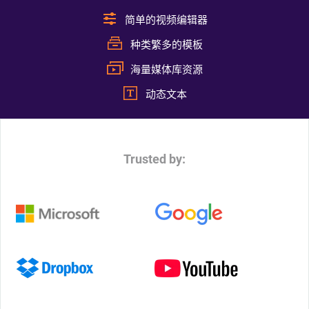
简单的视频编辑器
种类繁多的模板
海量媒体库资源
动态文本
Trusted by: