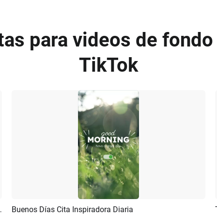
itas para videos de fondo
TikTok
ad Y La Historia En Redes Sociales
Buenos Días Cita Inspiradora Diaria
Previsualizar
Crear IA