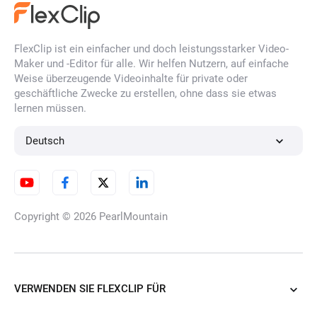
FlexClip ist ein einfacher und doch leistungsstarker Video-
KI-Haarfarben-Änderer
Maker und -Editor für alle. Wir helfen Nutzern, auf einfache
Weise überzeugende Videoinhalte für private oder
geschäftliche Zwecke zu erstellen, ohne dass sie etwas
lernen müssen.
Pony-Filter
Deutsch
Glatt-Haar-Filter
Copyright © 2026
PearlMountain
KI Dauerwellen-Filter
VERWENDEN SIE FLEXCLIP FÜR