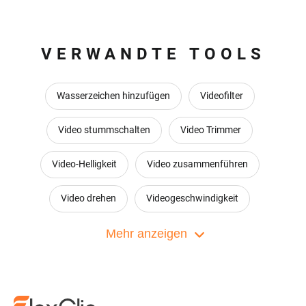
VERWANDTE TOOLS
Wasserzeichen hinzufügen
Videofilter
Video stummschalten
Video Trimmer
Video-Helligkeit
Video zusammenführen
Video drehen
Videogeschwindigkeit
Video aufteilen
Mehr anzeigen
Video vergrößern
Audio zu Video konvertieren
Video-Collage Gestalter
Bild in Bild