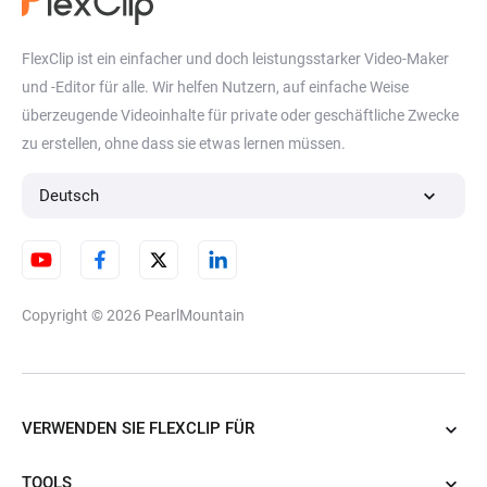
Bewegungsgrafik
Video-Zusammenarbeit
FlexClip ist ein einfacher und doch leistungsstarker Video-Maker
und -Editor für alle. Wir helfen Nutzern, auf einfache Weise
Loop Video
Geschwindigkeitskurve
überzeugende Videoinhalte für private oder geschäftliche Zwecke
zu erstellen, ohne dass sie etwas lernen müssen.
Video-Link-Generator
Videogröße ändern
Deutsch
Video zuschneiden
Copyright © 2026
PearlMountain
VERWENDEN SIE FLEXCLIP FÜR
TOOLS