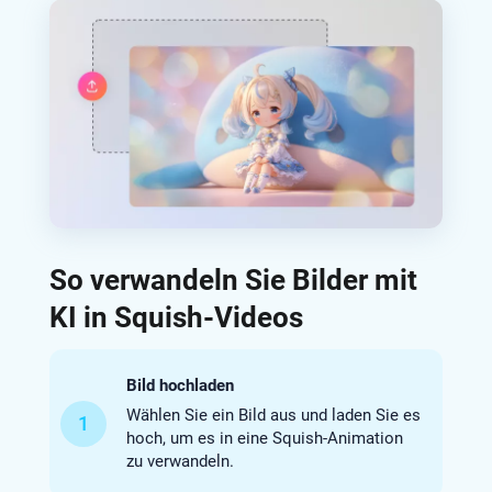
So verwandeln Sie Bilder mit
KI in Squish-Videos
Bild hochladen
Wählen Sie ein Bild aus und laden Sie es
1
hoch, um es in eine Squish-Animation
zu verwandeln.