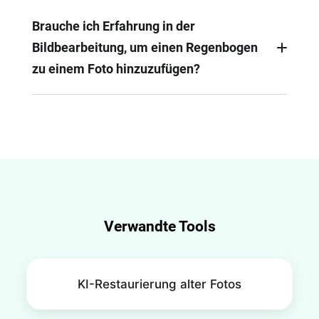
Ja. Mit diesem KI-Regenbogen-Filter können Sie
Position, Größe, Winkel und Intensität des
Brauche ich Erfahrung in der
Regenbogens anpassen. Sie können ihn am
Bildbearbeitung, um einen Regenbogen
Himmel, hinter einer Person oder an jeder
zu einem Foto hinzuzufügen?
gewünschten Stelle im Bild platzieren
Nein. FlexClip ist besonders einsteigerfreundlich
und ermöglicht es Ihnen, in wenigen Sekunden
einen Regenbogen hinzuzufügen – ganz ohne
Photoshop- oder Bildbearbeitungskenntnisse
Verwandte Tools
KI-Restaurierung alter Fotos