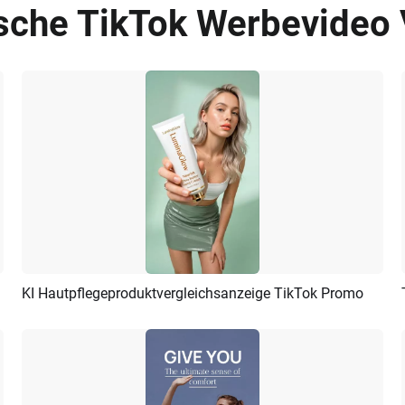
ische TikTok Werbevideo 
KI Hautpflegeproduktvergleichsanzeige TikTok Promo
Vorschau
KI Erstellen