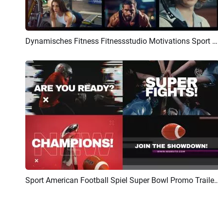
Dynamisches Fitness Fitnessstudio Motivations Sport Promo Reels Video
Vorschau
KI Erstellen
Sport American Football Spiel Super Bowl Promo Traile
Vorschau
KI Erstellen