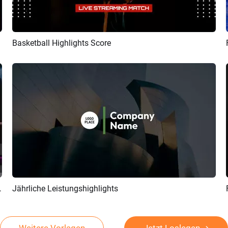
Basketball Highlights Score
Vorschau
KI Erstellen
r Glitch Opener Intro
Jährliche Leistungshighlights
Vorschau
KI Erstellen