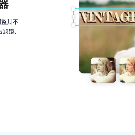
器
调整其不
古滤镜、