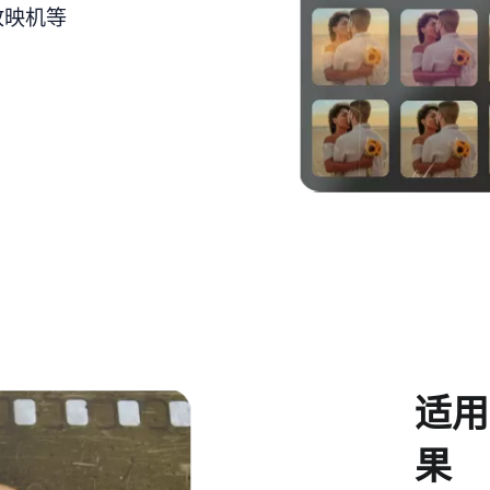
放映机等
适用
果