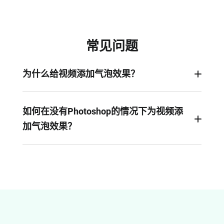
常见问题
为什么给视频添加气泡效果？
轻松为视频/图像添加气泡效果，使其更加梦幻、
可爱、更具视觉吸引力。
如何在没有Photoshop的情况下为视频添
加气泡效果？
如果没有 Photoshop，您可以使用在线视频编辑器
FlexClip为你的视频添加气泡效果。 您可以直接在
任何设备上的网络浏览器添加视频气泡效果 - 无需
下载或付款。 借助 FlexClip，您可以获得添加任何
视频效果所需的完整视频编辑工具，而无需担心下
载、安装和学习新的繁重软件。