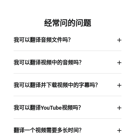
经常问的问题
我可以翻译音频文件吗？
可以。在AI翻译器功能下，我们提供了一种翻译模
式—将音频翻译音频。上传音频后只需选择您的目
我可以翻译视频中的音频吗？
标语言即可开始翻译。您还可以选择是否同时生成
当然可以啦。FlexClip可以自动识别视频中的语音
字幕。
内容，并根据您的需要将其翻译成其他语言。只需
我可以翻译并下载视频中的字幕吗？
上传您的文件并选择翻译模式和目标语言即可开
可以的。您可以上传视频，然后导入字幕文件或使
始。
用我们的AI字幕生成器自动创建字幕。切换到AI翻
我可以翻译YouTube视频吗？
译器并将字幕转换为目标语言。最后，您可以导出
可以。只需下载您的YouTube视频并将其上传到
翻译后的视频或直接下载SRT、TXT等格式的字幕
FlexClip编辑器即可。然后，您可以将其翻译成其
翻译一个视频需要多长时间？
文件。