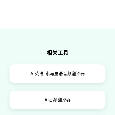
他语言。您可以选择分别翻译YouTube视频中的音
翻译视频所需时间取决于多种因素，例如视频的长
频、字幕内容或者同时都翻译了。
度、内容的复杂性和音频质量。为了加快翻译过
程，请上传语音比较清晰的文件。
相关工具
AI英语-索马里语音频翻译器
AI音频翻译器