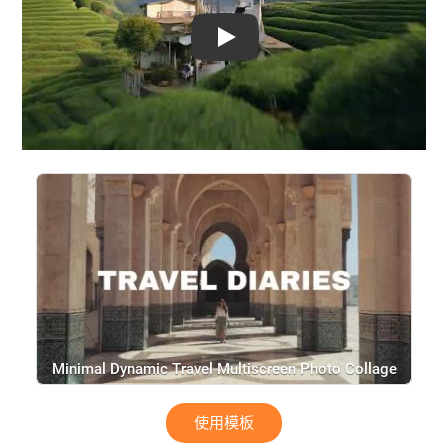
Play: Keynote (Google I/O '18)
Minimal Dynamic Travel Multiscreen Photo Collage
Slideshow
使用模板