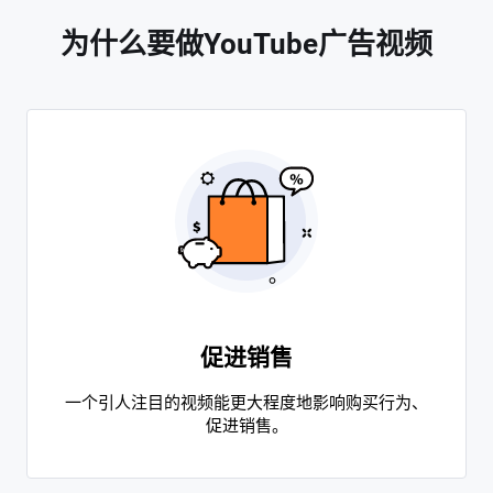
为什么要做YouTube广告视频
促进销售
一个引人注目的视频能更大程度地影响购买行为、
促进销售。