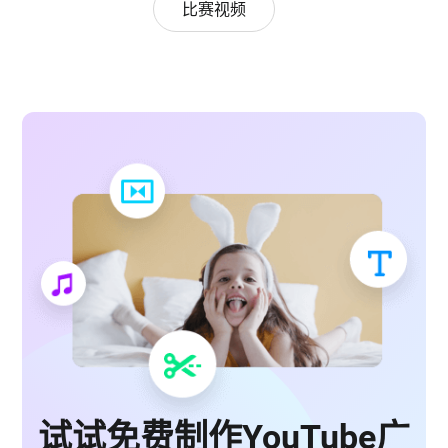
比赛视频
试试免费制作YouTube广