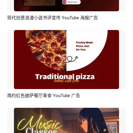
现代创意浪漫小说书评宣传 YouTube 海报广告
预览
AI剪同款
简约红色披萨餐厅美食 YouTube 广告
预览
AI剪同款