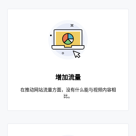
增加流量
在推动网站流量方面，没有什么能与视频内容相
比。