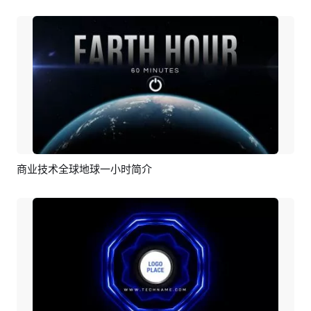
商业技术全球地球一小时简介
预览
编辑