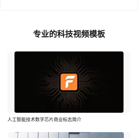
专业的科技视频模板
人工智能技术数字芯片商业标志简介
预览
AI剪同款