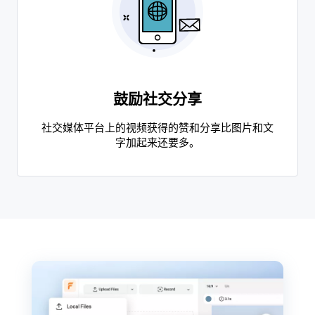
鼓励社交分享
社交媒体平台上的视频获得的赞和分享比图片和文
字加起来还要多。