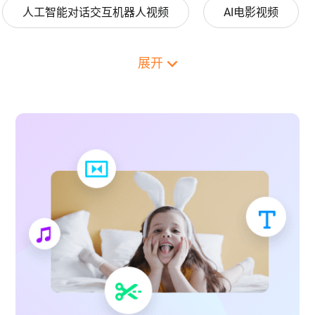
人工智能对话交互机器人视频
AI电影视频
AI短视频
app视频
App推广视频
展开
AI视频
宇航员视频
生物学视频
ChatGPT视频
化学视频
对比视频
纵深研究视频
Deepseek视频
建筑工程视频
未来视频
人形机器人视频