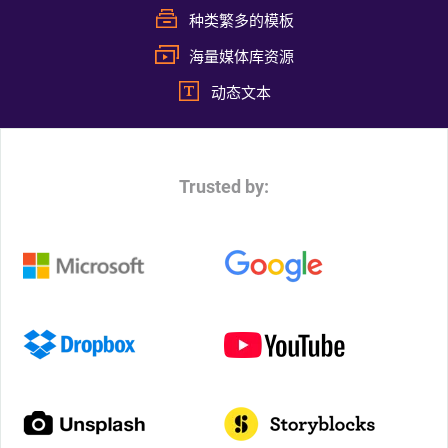
种类繁多的模板
海量媒体库资源
动态文本
Trusted by: