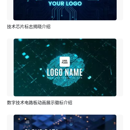
技术芯片标志揭晓介绍
预览
AI剪同款
数字技术电路板动画展示徽标介绍
预览
编辑