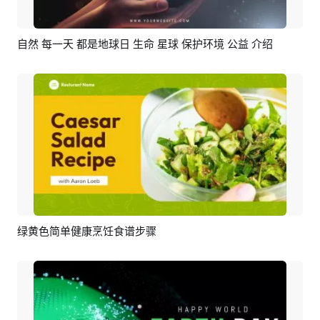
自然 每一天 都是地球日 生命 星球 保护环境 公益 介绍
预览
AI剪同款
绿黄色简单健康烹饪食谱步骤
预览
AI剪同款