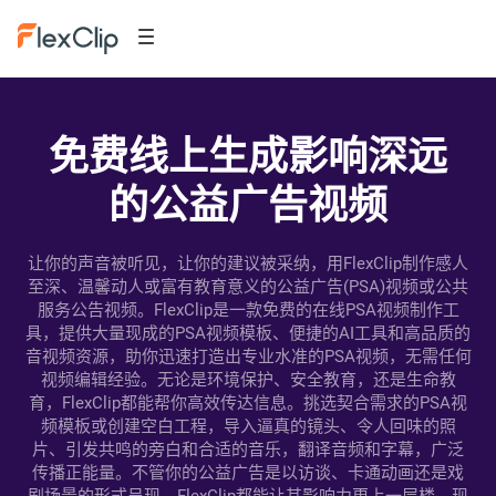
免费线上生成影响深远
的公益广告视频
让你的声音被听见，让你的建议被采纳，用FlexClip制作感人
至深、温馨动人或富有教育意义的公益广告(PSA)视频或公共
服务公告视频。FlexClip是一款免费的在线PSA视频制作工
具，提供大量现成的PSA视频模板、便捷的AI工具和高品质的
音视频资源，助你迅速打造出专业水准的PSA视频，无需任何
视频编辑经验。无论是环境保护、安全教育，还是生命教
育，FlexClip都能帮你高效传达信息。挑选契合需求的PSA视
频模板或创建空白工程，导入逼真的镜头、令人回味的照
片、引发共鸣的旁白和合适的音乐，翻译音频和字幕，广泛
传播正能量。不管你的公益广告是以访谈、卡通动画还是戏