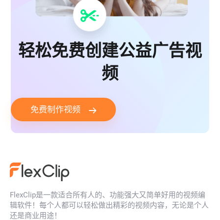
轻松免费创建公益广告视
频
免费制作视频
FlexClip是一款适合所有人的、功能强大又简单好用的视频编
辑软件！每个人都可以轻松做出精彩的视频内容，无论是个人
还是商业用途！