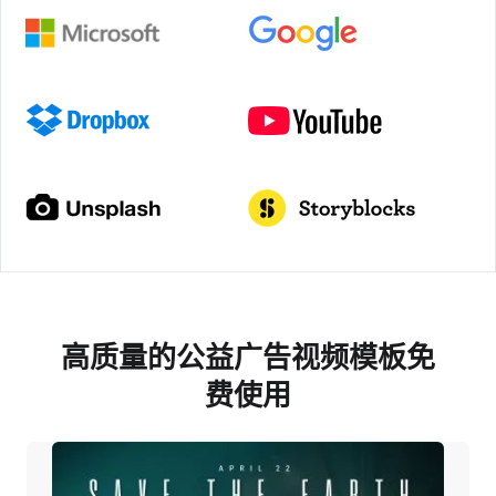
高质量的公益广告视频模板免
费使用