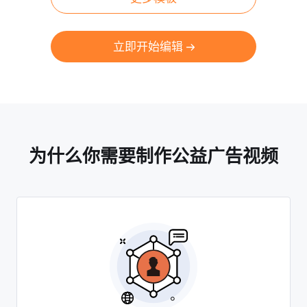
立即开始编辑
为什么你需要制作公益广告视频