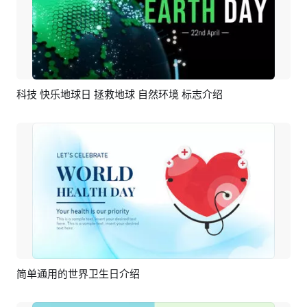
科技 快乐地球日 拯救地球 自然环境 标志介绍
预览
编辑
简单通用的世界卫生日介绍
预览
编辑