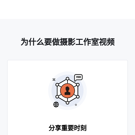
为什么要做摄影工作室视频
分享重要时刻