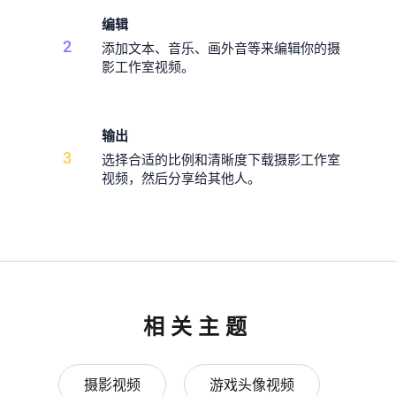
编辑
2
添加文本、音乐、画外音等来编辑你的摄
影工作室视频。
输出
3
选择合适的比例和清晰度下载摄影工作室
视频，然后分享给其他人。
相关主题
摄影视频
游戏头像视频