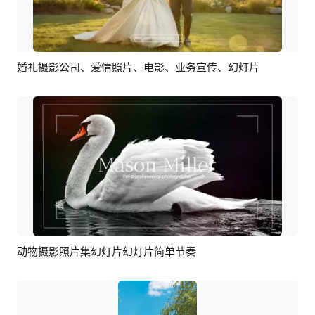
婚礼摄影公司、爱情照片、电影、业务宣传、幻灯片
预览
AI剪同款
动物摄影照片集幻灯片幻灯片简单节奏
预览
AI剪同款