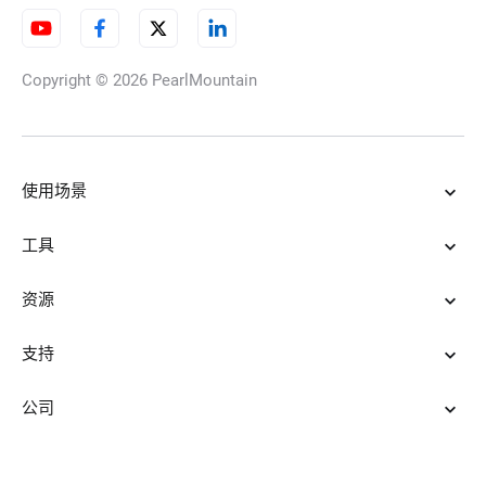
Copyright © 2026
PearlMountain
使用场景
工具
资源
支持
公司