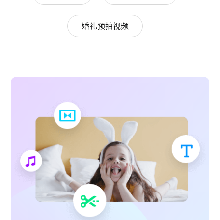
婚礼预拍视频