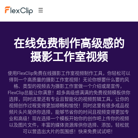
在线免费制作高级感的
摄影工作室视频
使用FlexClip免费在线摄影工作室视频制作工具，你轻松可以
得到一个高质量的摄影工作室视频！无论你想要什么要的风
格、类型的视频去为摄影工作室做一个介绍或是宣传，
FlexClip总能让你满意！超多高级感满满的免费视频模板供你
选择，同时这里还有专业且智能化的视频剪辑工具，让你的
视频创作过程变得更加顺畅和愉悦！同时这里有很多成品视
频片头片尾供你选择，能够节省你的时间且视频变得更加专
业和高级！现在选择一个模板开始你的创作吧上传你的视频
以及图片文件，丰富的媒体资源库供你选择、添加，轻松就
可以营造出大片的氛围感！快来免费试试吧！