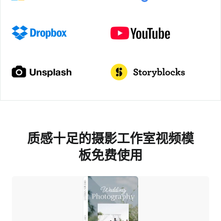
质感十足的摄影工作室视频模
板免费使用